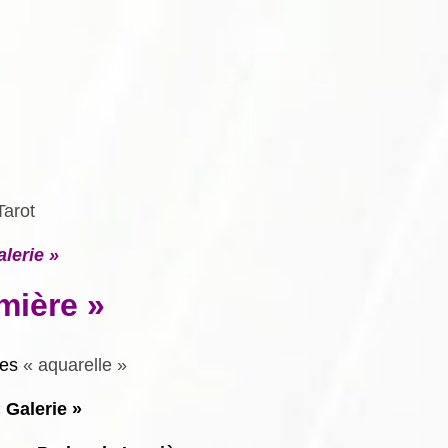
Tarot
alerie »
mière »
tes
« aquarelle »
 Galerie »