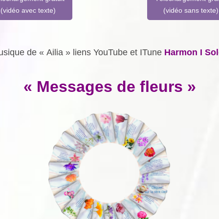
(vidéo avec texte)
(vidéo sans texte)
sique de « Ailia » liens YouTube et ITune
Harmon I Sol
« Messages de fleurs »