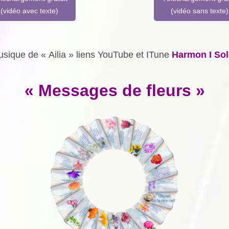
(vidéo avec texte)
(vidéo sans texte)
sique de « Ailia » liens YouTube et ITune
Harmon I Sol
« Messages de fleurs »