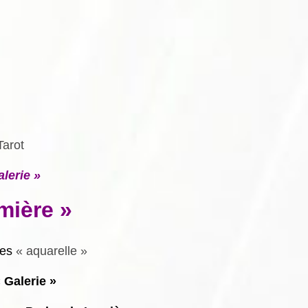
Tarot
alerie »
mière »
tes
« aquarelle »
 Galerie »