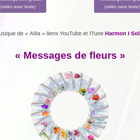
(vidéo avec texte)
(vidéo sans texte)
sique de « Ailia » liens YouTube et ITune
Harmon I Sol
« Messages de fleurs »