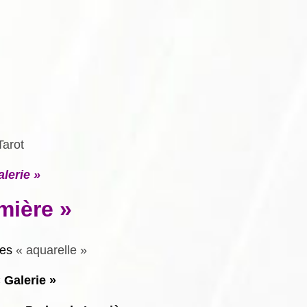
Tarot
alerie »
mière »
tes
« aquarelle »
 Galerie »