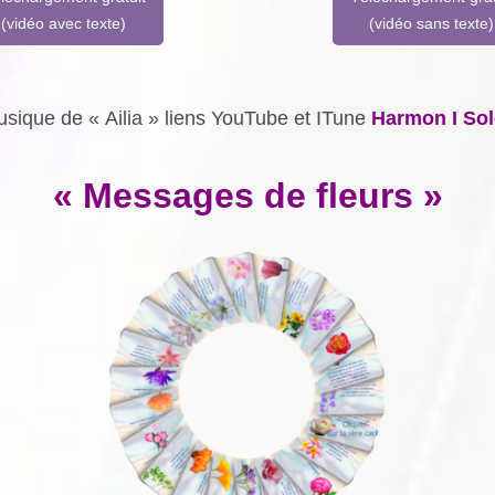
(vidéo avec texte)
(vidéo sans texte)
sique de « Ailia » liens YouTube et ITune
Harmon I Sol
« Messages de fleurs »