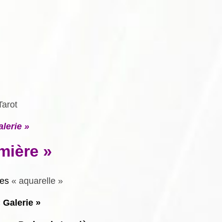
Tarot
alerie »
mière »
tes
« aquarelle »
 Galerie »